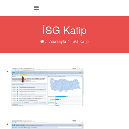
İSG Katip
Anasayfa
İSG Katip